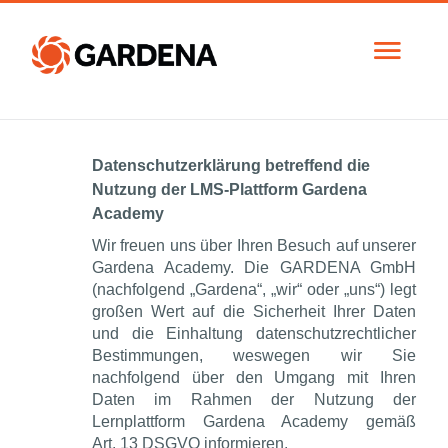
Navigati
an/aus
Österreich
Datenschutzerklärung betreffend die
Norsk bokmål (Norge)
Nutzung der LMS-Plattform Gardena
Academy
Svenska (Sverige)
Wir freuen uns über Ihren Besuch auf unserer
Schweiz
Gardena Academy. Die GARDENA GmbH
(nachfolgend „Gardena“, „wir“ oder „uns“) legt
Österreich
großen Wert auf die Sicherheit Ihrer Daten
und die Einhaltung datenschutzrechtlicher
Deutschland
Bestimmungen, weswegen wir Sie
nachfolgend über den Umgang mit Ihren
Daten im Rahmen der Nutzung der
Lernplattform Gardena Academy gemäß
Art. 13 DSGVO informieren.