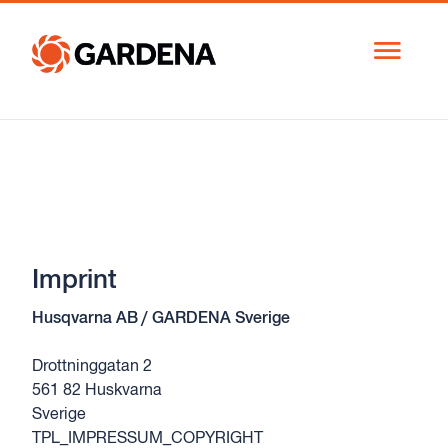
Växla
navigeri
Svenska (Sverige)
Norsk bokmål (Norge)
Svenska (Sverige)
Schweiz
Imprint
Österreich
Husqvarna AB / GARDENA Sverige
Deutschland
Drottninggatan 2
561 82 Huskvarna
Sverige
TPL_IMPRESSUM_COPYRIGHT